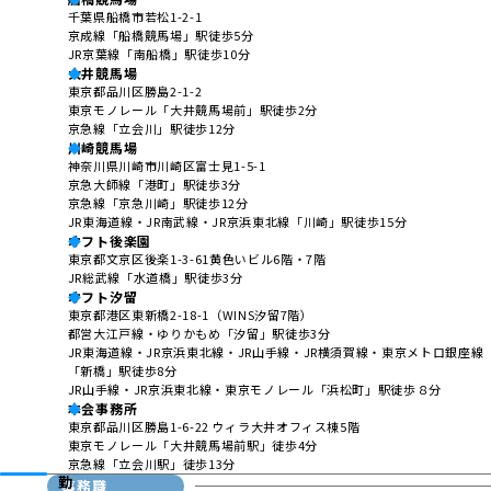
千葉県船橋市若松1-2-1
京成線「船橋競馬場」駅徒歩5分
JR京葉線「南船橋」駅徒歩10分
大井競馬場
東京都品川区勝島2-1-2
東京モノレール「大井競馬場前」駅徒歩2分
京急線「立会川」駅徒歩12分
川崎競馬場
神奈川県川崎市川崎区富士見1-5-1
京急大師線「港町」駅徒歩3分
京急線「京急川崎」駅徒歩12分
JR東海道線・JR南武線・JR京浜東北線「川崎」駅徒歩15分
オフト後楽園
東京都文京区後楽1-3-61黄色いビル6階・7階
JR総武線「水道橋」駅徒歩3分
オフト汐留
東京都港区東新橋2-18-1（WINS汐留7階）
都営大江戸線・ゆりかもめ「汐留」駅徒歩3分
JR東海道線・JR京浜東北線・JR山手線・JR横須賀線・東京メトロ銀座線
「新橋」駅徒歩8分
JR山手線・JR京浜東北線・東京モノレール「浜松町」駅徒歩８分
本会事務所
東京都品川区勝島1-6-22 ウィラ大井オフィス棟5階
東京モノレール「大井競馬場前駅」徒歩4分
京急線「立会川駅」徒歩13分
事務職