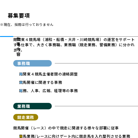
募集要項
※現在、採用は行っておりません
南関東４競馬場（浦和・船橋・大井・川崎競馬場）の運営をサポート
仕事内容
する仕事で、大きく事務職、業務職（競走業務、警備業務）に分かれ
ます。
事務職
南関東４競馬主催者間の連絡調整
競馬開催に関連する事務
総務、人事、広報、経理等の事務
業務職
競走業務
競馬開催（レース）の中で競走に関連する様々な部署に従事
整馬業務/レースに向けゲート内に競走馬を入れ整列させる業務