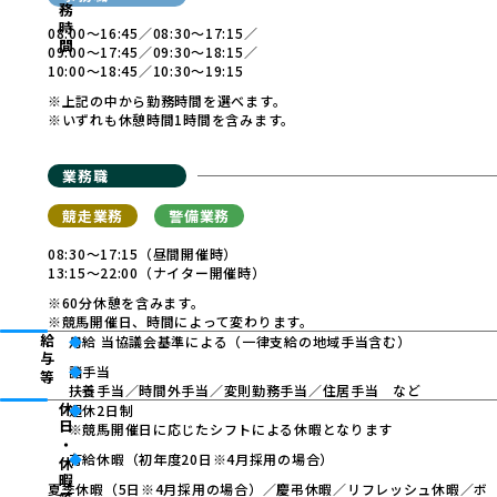
勤務時間
08:00～16:45／08:30～17:15／
09:00～17:45／
09:30～18:15／
10:00～18:45／10:30～19:15
※上記の中から勤務時間を選べます。
※いずれも休憩時間1時間を含みます。
業務職
競走業務
警備業務
08:30～17:15（昼間開催時）
13:15～22:00（ナイター開催時）
※60分休憩を含みます。
※競馬開催日、時間によって変わります。
給与等
月給 当協議会基準による（一律支給の地域手当含む）
諸手当
扶養手当／時間外手当／変則勤務手当／住居手当 など
休日・休暇等
週休2日制
※競馬開催日に応じたシフトによる休暇となります
有給休暇（初年度20日※4月採用の場合）
夏季休暇（5日※4月採用の場合）／慶弔休暇／リフレッシュ休暇／ボ