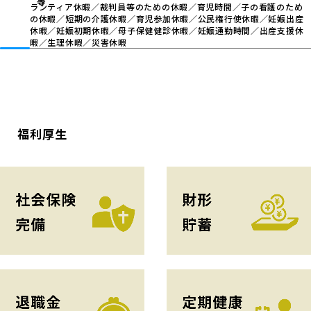
ランティア休暇／裁判員等のための休暇／育児時間／子の看護のため
の休暇／短期の介護休暇／育児参加休暇／公民権行使休暇／妊娠出産
休暇／妊娠初期休暇／母子保健健診休暇／妊娠通勤時間／出産支援休
暇／生理休暇／災害休暇
福利厚生