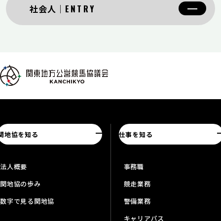
社会人
ENTRY
関地協を知る
仕事を知る
法人概要
事務職
関地協の歩み
競走業務
数字で見る関地協
警備業務
キャリアパス