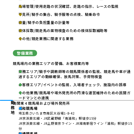
馬場管理/使用走路の状況確認、走路の指示、レースの監視
下見所/騎手の集合、騎手服等の点検、騎乗命令
検量/騎手の負担重量の計量等
検体採取/競走馬の薬物検査のための検体採取補助等
その他/競走業務に関連する業務
警備業務
競馬場内の業務エリアの警備、お客様案内等
業務エリア/騎手や調教師等の競馬関係者の監視、競走馬や車が通
過するエリアの動線確保、放馬対策、手荷物検査
お客様エリア/イベントの監視、入場者チェック、施設内の誘導
その他業務/競馬場や場外発売所の円滑な運営維持のための民間ガ
ードマンとの連携
勤務地
南関東４競馬場および場外発売所
浦和競馬場
埼玉県さいたま市南区大谷場1-8-42
JR京浜東北線・JR武蔵野線「南浦和」駅徒歩15分
JR京浜東北線・JR上野東京ライン・JR湘南新宿ライン「浦和」駅徒歩15
分
船橋競馬場