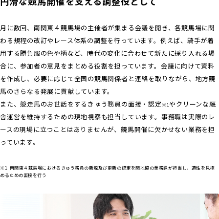
円滑な競馬開催を支える調整役として
月に数回、南関東４競馬場の主催者が集まる会議を開き、各競馬場に関
わる規程の改訂やレース体系の調整を行っています。例えば、騎手が着
用する勝負服の色や柄など、時代の変化に合わせて新たに採り入れる場
合に、参加者の意見をまとめる役割を担っています。会議に向けて資料
を作成し、必要に応じて全国の競馬関係者と連絡を取りながら、地方競
馬のさらなる発展に貢献しています。
また、競走馬のお世話をするきゅう務員の面接・認定
やクリーンな厩
※1
舎運営を維持するための現地視察も担当しています。事務職は実際のレ
ースの現場に立つことはありませんが、競馬開催に欠かせない業務を担
っています。
※1
南関東４競馬場におけるきゅう務員の新規及び更新の認定を関地協の業務課が担当し、適性を見極
めるための面接を行う