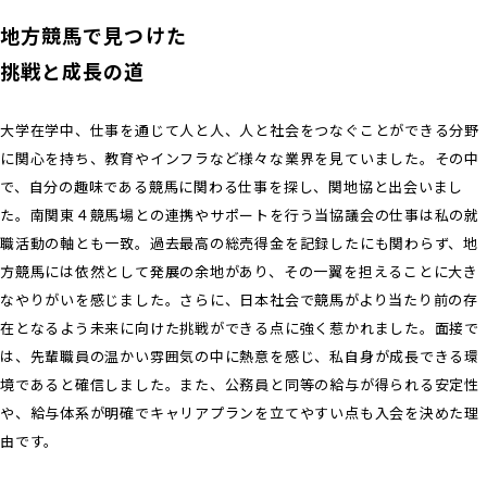
地方競馬で見つけた
挑戦と成長の道
大学在学中、仕事を通じて人と人、人と社会をつなぐことができる分野
に関心を持ち、教育やインフラなど様々な業界を見ていました。その中
で、自分の趣味である競馬に関わる仕事を探し、関地協と出会いまし
た。南関東４競馬場との連携やサポートを行う当協議会の仕事は私の就
職活動の軸とも一致。過去最高の総売得金を記録したにも関わらず、地
方競馬には依然として発展の余地があり、その一翼を担えることに大き
なやりがいを感じました。さらに、日本社会で競馬がより当たり前の存
在となるよう未来に向けた挑戦ができる点に強く惹かれました。面接で
は、先輩職員の温かい雰囲気の中に熱意を感じ、私自身が成長できる環
境であると確信しました。また、公務員と同等の給与が得られる安定性
や、給与体系が明確でキャリアプランを立てやすい点も入会を決めた理
由です。