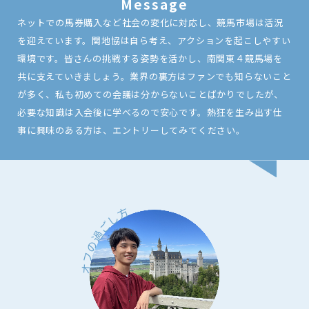
Message
ネットでの馬券購入など社会の変化に対応し、競馬市場は活況
を迎えています。関地協は自ら考え、アクションを起こしやすい
環境です。皆さんの挑戦する姿勢を活かし、南関東４競馬場を
共に支えていきましょう。業界の裏方はファンでも知らないこと
が多く、私も初めての会議は分からないことばかりでしたが、
必要な知識は入会後に学べるので安心です。熱狂を生み出す仕
事に興味のある方は、エントリーしてみてください。
オフの過ごし方